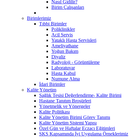
Nasıl Gidilir?
Birim Çalışanları
Birimlerimiz
Tıbbi Birimler
Poliklinikler
Acil Servis
Yataklı Hasta Servisleri
Ameliyathane
Yoğun Bakım
Diyaliz
Radyoloji - Görüntüleme
Laboratuvar
Hasta Kabul
Numune Alma
İdari Birimler
Kalite Yönetim
Sağlık Tesisi Değerlendirme- Kalite Birimi
Hastane Tanıtım Broşürleri
Yönetmelik ve Yönergeler
Kalite Politikası
Kalite Yönetim Birimi Görev Tanımı
Kalite Yönetim Sistemi Yapısı
Özel Gün ve Haftalar Eczacı Eğitimleri
SKS Kapsamında İyi Uygulama Örneklerimiz