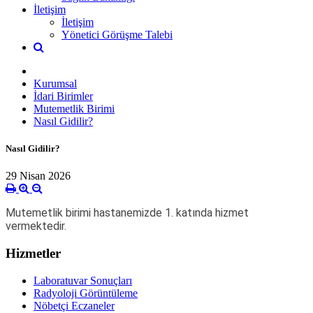
İletişim
İletişim
Yönetici Görüşme Talebi
Kurumsal
İdari Birimler
Mutemetlik Birimi
Nasıl Gidilir?
Nasıl Gidilir?
29 Nisan 2026
Mutemetlik birimi hastanemizde 1. katında hizmet
vermektedir.
Hizmetler
Laboratuvar Sonuçları
Radyoloji Görüntüleme
Nöbetçi Eczaneler