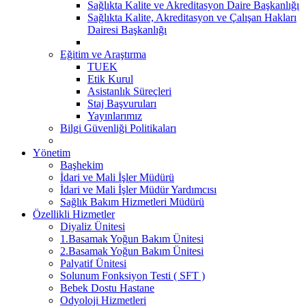
Sağlıkta Kalite ve Akreditasyon Daire Başkanlığı
Sağlıkta Kalite, Akreditasyon ve Çalışan Hakları
Dairesi Başkanlığı
Eğitim ve Araştırma
TUEK
Etik Kurul
Asistanlık Süreçleri
Staj Başvuruları
Yayınlarımız
Bilgi Güvenliği Politikaları
Yönetim
Başhekim
İdari ve Mali İşler Müdürü
İdari ve Mali İşler Müdür Yardımcısı
Sağlık Bakım Hizmetleri Müdürü
Özellikli Hizmetler
Diyaliz Ünitesi
1.Basamak Yoğun Bakım Ünitesi
2.Basamak Yoğun Bakım Ünitesi
Palyatif Ünitesi
Solunum Fonksiyon Testi ( SFT )
Bebek Dostu Hastane
Odyoloji Hizmetleri