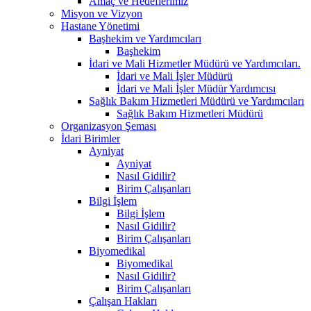
Amaç ve Hedeflerimiz
Misyon ve Vizyon
Hastane Yönetimi
Başhekim ve Yardımcıları
Başhekim
İdari ve Mali Hizmetler Müdürü ve Yardımcıları.
İdari ve Mali İşler Müdürü
İdari ve Mali İşler Müdür Yardımcısı
Sağlık Bakım Hizmetleri Müdürü ve Yardımcıları
Sağlık Bakım Hizmetleri Müdürü
Organizasyon Şeması
İdari Birimler
Ayniyat
Ayniyat
Nasıl Gidilir?
Birim Çalışanları
Bilgi İşlem
Bilgi İşlem
Nasıl Gidilir?
Birim Çalışanları
Biyomedikal
Biyomedikal
Nasıl Gidilir?
Birim Çalışanları
Çalışan Hakları