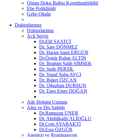
Organ Doku Bağışı Koordinatörlüğü
Ebe Polikliniği
Gebe Okulu
Doktorlarımız
Doktorlarımız
Acil Servis
Dr.Elif SAATÇİ
Dr. Sare DÖNMEZ
Dr. Harun Sami ERGÜN
Dr.Özgür Rubar ALTIN
Dr. İbrahim Salih ŞİMŞEK
Dr. Sude PERSİL
Dr. Yusuf Suha AVCI
Dr. Buket ÖZCAN
Dr. Oğuzhan DURSUN
Dr. Enes Emre DOĞAN
Aile Hekimi Uzmanı
Ağız ve Diş Sağlığı
Dt.Ramazan ÜNER
Dt. Abdülkadir ALİOĞLU
Dt.Cem AYABAKTI
Dt.Esra ÖZGÜR
Anestezi ve Reanimasyon