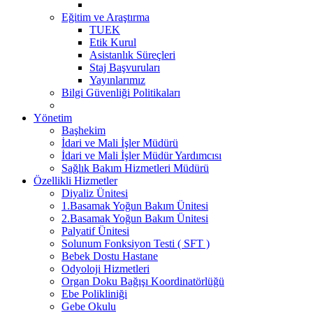
Eğitim ve Araştırma
TUEK
Etik Kurul
Asistanlık Süreçleri
Staj Başvuruları
Yayınlarımız
Bilgi Güvenliği Politikaları
Yönetim
Başhekim
İdari ve Mali İşler Müdürü
İdari ve Mali İşler Müdür Yardımcısı
Sağlık Bakım Hizmetleri Müdürü
Özellikli Hizmetler
Diyaliz Ünitesi
1.Basamak Yoğun Bakım Ünitesi
2.Basamak Yoğun Bakım Ünitesi
Palyatif Ünitesi
Solunum Fonksiyon Testi ( SFT )
Bebek Dostu Hastane
Odyoloji Hizmetleri
Organ Doku Bağışı Koordinatörlüğü
Ebe Polikliniği
Gebe Okulu