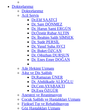
Doktorlarımız
Doktorlarımız
Acil Servis
Dr.Elif SAATÇİ
Dr. Sare DÖNMEZ
Dr. Harun Sami ERGÜN
Dr.Özgür Rubar ALTIN
Dr. İbrahim Salih ŞİMŞEK
Dr. Sude PERSİL
Dr. Yusuf Suha AVCI
Dr. Buket ÖZCAN
Dr. Oğuzhan DURSUN
Dr. Enes Emre DOĞAN
Aile Hekimi Uzmanı
Ağız ve Diş Sağlığı
Dt.Ramazan ÜNER
Dt. Abdülkadir ALİOĞLU
Dt.Cem AYABAKTI
Dt.Esra ÖZGÜR
Anestezi ve Reanimasyon
Çocuk Sağlığı ve Hastalıkları Uzmanı
Fiziksel Tıp ve Rehabilitasyon
Göz Hastalıkları Uzmanı