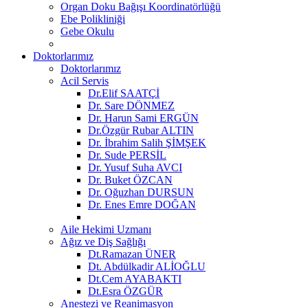
Organ Doku Bağışı Koordinatörlüğü
Ebe Polikliniği
Gebe Okulu
Doktorlarımız
Doktorlarımız
Acil Servis
Dr.Elif SAATÇİ
Dr. Sare DÖNMEZ
Dr. Harun Sami ERGÜN
Dr.Özgür Rubar ALTIN
Dr. İbrahim Salih ŞİMŞEK
Dr. Sude PERSİL
Dr. Yusuf Suha AVCI
Dr. Buket ÖZCAN
Dr. Oğuzhan DURSUN
Dr. Enes Emre DOĞAN
Aile Hekimi Uzmanı
Ağız ve Diş Sağlığı
Dt.Ramazan ÜNER
Dt. Abdülkadir ALİOĞLU
Dt.Cem AYABAKTI
Dt.Esra ÖZGÜR
Anestezi ve Reanimasyon