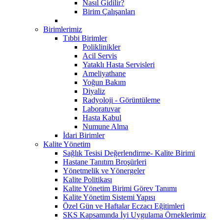
Nasıl Gidilir?
Birim Çalışanları
Birimlerimiz
Tıbbi Birimler
Poliklinikler
Acil Servis
Yataklı Hasta Servisleri
Ameliyathane
Yoğun Bakım
Diyaliz
Radyoloji - Görüntüleme
Laboratuvar
Hasta Kabul
Numune Alma
İdari Birimler
Kalite Yönetim
Sağlık Tesisi Değerlendirme- Kalite Birimi
Hastane Tanıtım Broşürleri
Yönetmelik ve Yönergeler
Kalite Politikası
Kalite Yönetim Birimi Görev Tanımı
Kalite Yönetim Sistemi Yapısı
Özel Gün ve Haftalar Eczacı Eğitimleri
SKS Kapsamında İyi Uygulama Örneklerimiz