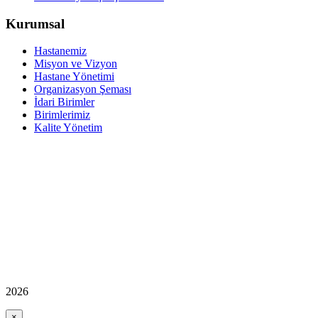
Kurumsal
Hastanemiz
Misyon ve Vizyon
Hastane Yönetimi
Organizasyon Şeması
İdari Birimler
Birimlerimiz
Kalite Yönetim
2026
×