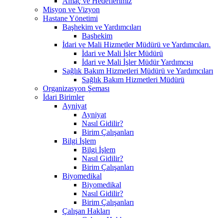
Amaç ve Hedeflerimiz
Misyon ve Vizyon
Hastane Yönetimi
Başhekim ve Yardımcıları
Başhekim
İdari ve Mali Hizmetler Müdürü ve Yardımcıları.
İdari ve Mali İşler Müdürü
İdari ve Mali İşler Müdür Yardımcısı
Sağlık Bakım Hizmetleri Müdürü ve Yardımcıları
Sağlık Bakım Hizmetleri Müdürü
Organizasyon Şeması
İdari Birimler
Ayniyat
Ayniyat
Nasıl Gidilir?
Birim Çalışanları
Bilgi İşlem
Bilgi İşlem
Nasıl Gidilir?
Birim Çalışanları
Biyomedikal
Biyomedikal
Nasıl Gidilir?
Birim Çalışanları
Çalışan Hakları