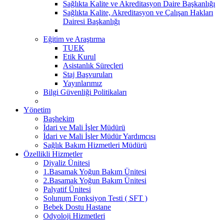
Sağlıkta Kalite ve Akreditasyon Daire Başkanlığı
Sağlıkta Kalite, Akreditasyon ve Çalışan Hakları
Dairesi Başkanlığı
Eğitim ve Araştırma
TUEK
Etik Kurul
Asistanlık Süreçleri
Staj Başvuruları
Yayınlarımız
Bilgi Güvenliği Politikaları
Yönetim
Başhekim
İdari ve Mali İşler Müdürü
İdari ve Mali İşler Müdür Yardımcısı
Sağlık Bakım Hizmetleri Müdürü
Özellikli Hizmetler
Diyaliz Ünitesi
1.Basamak Yoğun Bakım Ünitesi
2.Basamak Yoğun Bakım Ünitesi
Palyatif Ünitesi
Solunum Fonksiyon Testi ( SFT )
Bebek Dostu Hastane
Odyoloji Hizmetleri